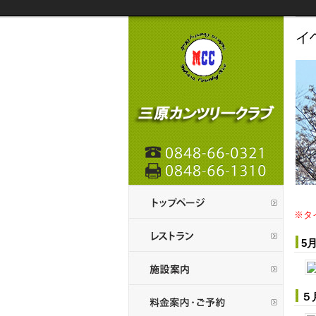
※タ
5
５